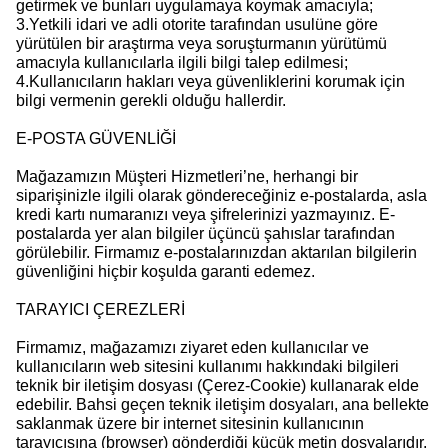
getirmek ve bunları uygulamaya koymak amacıyla;
3.Yetkili idari ve adli otorite tarafından usulüne göre
yürütülen bir araştırma veya soruşturmanın yürütümü
amacıyla kullanıcılarla ilgili bilgi talep edilmesi;
4.Kullanıcıların hakları veya güvenliklerini korumak için
bilgi vermenin gerekli olduğu hallerdir.
E-POSTA GÜVENLİĞİ
Mağazamızın Müşteri Hizmetleri’ne, herhangi bir
siparişinizle ilgili olarak göndereceğiniz e-postalarda, asla
kredi kartı numaranızı veya şifrelerinizi yazmayınız. E-
postalarda yer alan bilgiler üçüncü şahıslar tarafından
görülebilir. Firmamız e-postalarınızdan aktarılan bilgilerin
güvenliğini hiçbir koşulda garanti edemez.
TARAYICI ÇEREZLERİ
Firmamız, mağazamızı ziyaret eden kullanıcılar ve
kullanıcıların web sitesini kullanımı hakkındaki bilgileri
teknik bir iletişim dosyası (Çerez-Cookie) kullanarak elde
edebilir. Bahsi geçen teknik iletişim dosyaları, ana bellekte
saklanmak üzere bir internet sitesinin kullanıcının
tarayıcısına (browser) gönderdiği küçük metin dosyalarıdır.