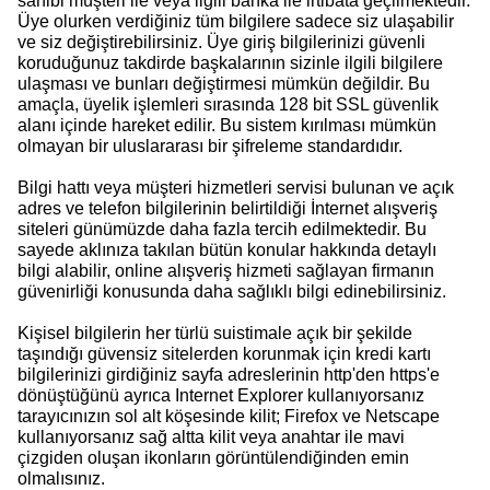
sahibi müşteri ile veya ilgili banka ile irtibata geçilmektedir.
Üye olurken verdiğiniz tüm bilgilere sadece siz ulaşabilir
ve siz değiştirebilirsiniz. Üye giriş bilgilerinizi güvenli
koruduğunuz takdirde başkalarının sizinle ilgili bilgilere
ulaşması ve bunları değiştirmesi mümkün değildir. Bu
amaçla, üyelik işlemleri sırasında 128 bit SSL güvenlik
alanı içinde hareket edilir. Bu sistem kırılması mümkün
olmayan bir uluslararası bir şifreleme standardıdır.
Bilgi hattı veya müşteri hizmetleri servisi bulunan ve açık
adres ve telefon bilgilerinin belirtildiği İnternet alışveriş
siteleri günümüzde daha fazla tercih edilmektedir. Bu
sayede aklınıza takılan bütün konular hakkında detaylı
bilgi alabilir, online alışveriş hizmeti sağlayan firmanın
güvenirliği konusunda daha sağlıklı bilgi edinebilirsiniz.
Kişisel bilgilerin her türlü suistimale açık bir şekilde
taşındığı güvensiz sitelerden korunmak için kredi kartı
bilgilerinizi girdiğiniz sayfa adreslerinin http'den https'e
dönüştüğünü ayrıca Internet Explorer kullanıyorsanız
tarayıcınızın sol alt köşesinde kilit; Firefox ve Netscape
kullanıyorsanız sağ altta kilit veya anahtar ile mavi
çizgiden oluşan ikonların görüntülendiğinden emin
olmalısınız.