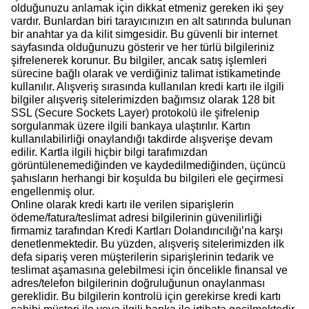
olduğunuzu anlamak için dikkat etmeniz gereken iki şey
vardır. Bunlardan biri tarayıcınızın en alt satırında bulunan
bir anahtar ya da kilit simgesidir. Bu güvenli bir internet
sayfasında olduğunuzu gösterir ve her türlü bilgileriniz
şifrelenerek korunur. Bu bilgiler, ancak satış işlemleri
sürecine bağlı olarak ve verdiğiniz talimat istikametinde
kullanılır. Alışveriş sırasında kullanılan kredi kartı ile ilgili
bilgiler alışveriş sitelerimizden bağımsız olarak 128 bit
SSL (Secure Sockets Layer) protokolü ile şifrelenip
sorgulanmak üzere ilgili bankaya ulaştırılır. Kartın
kullanılabilirliği onaylandığı takdirde alışverişe devam
edilir. Kartla ilgili hiçbir bilgi tarafımızdan
görüntülenemediğinden ve kaydedilmediğinden, üçüncü
şahısların herhangi bir koşulda bu bilgileri ele geçirmesi
engellenmiş olur.
Online olarak kredi kartı ile verilen siparişlerin
ödeme/fatura/teslimat adresi bilgilerinin güvenilirliği
firmamiz tarafından Kredi Kartları Dolandırıcılığı’na karşı
denetlenmektedir. Bu yüzden, alışveriş sitelerimizden ilk
defa sipariş veren müşterilerin siparişlerinin tedarik ve
teslimat aşamasına gelebilmesi için öncelikle finansal ve
adres/telefon bilgilerinin doğruluğunun onaylanması
gereklidir. Bu bilgilerin kontrolü için gerekirse kredi kartı