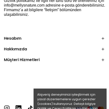
Gizlilik politikamız ile ilgili her türlü soru ve önerileriniz için
info@mellysnature.com
adresine e-posta gönderebilirsiniz.
Firmamız’a ait bilgilere “İletişim” bölümünden
ulaşabilirsiniz.
Hesabım
Hakkımızda
Müşteri Hizmetleri
Alışveriş deneyiminizi iyileştirmek için
yasal düzenlemelere uygun çerezler
(cookies) kullanıyoruz. Detaylı bilgiye
Gizlilik ve Çerez Politikası
sayfamızdan