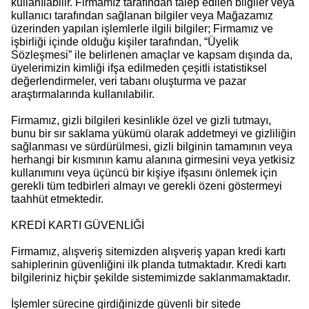
kullanılabilir. Firmamız tarafından talep edilen bilgiler veya
kullanıcı tarafından sağlanan bilgiler veya Mağazamız
üzerinden yapılan işlemlerle ilgili bilgiler; Firmamız ve
işbirliği içinde olduğu kişiler tarafından, “Üyelik
Sözleşmesi” ile belirlenen amaçlar ve kapsam dışında da,
üyelerimizin kimliği ifşa edilmeden çeşitli istatistiksel
değerlendirmeler, veri tabanı oluşturma ve pazar
araştırmalarında kullanılabilir.
Firmamız, gizli bilgileri kesinlikle özel ve gizli tutmayı,
bunu bir sır saklama yükümü olarak addetmeyi ve gizliliğin
sağlanması ve sürdürülmesi, gizli bilginin tamamının veya
herhangi bir kısmının kamu alanına girmesini veya yetkisiz
kullanımını veya üçüncü bir kişiye ifşasını önlemek için
gerekli tüm tedbirleri almayı ve gerekli özeni göstermeyi
taahhüt etmektedir.
KREDİ KARTI GÜVENLİĞİ
Firmamız, alışveriş sitemizden alışveriş yapan kredi kartı
sahiplerinin güvenliğini ilk planda tutmaktadır. Kredi kartı
bilgileriniz hiçbir şekilde sistemimizde saklanmamaktadır.
İşlemler sürecine girdiğinizde güvenli bir sitede