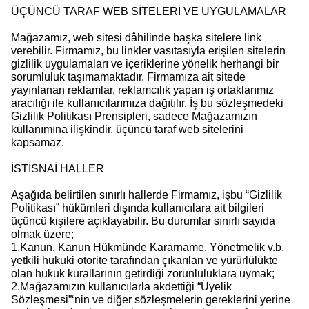
ÜÇÜNCÜ TARAF WEB SİTELERİ VE UYGULAMALAR
Mağazamız, web sitesi dâhilinde başka sitelere link
verebilir. Firmamız, bu linkler vasıtasıyla erişilen sitelerin
gizlilik uygulamaları ve içeriklerine yönelik herhangi bir
sorumluluk taşımamaktadır. Firmamıza ait sitede
yayınlanan reklamlar, reklamcılık yapan iş ortaklarımız
aracılığı ile kullanıcılarımıza dağıtılır. İş bu sözleşmedeki
Gizlilik Politikası Prensipleri, sadece Mağazamızın
kullanımına ilişkindir, üçüncü taraf web sitelerini
kapsamaz.
İSTİSNAİ HALLER
Aşağıda belirtilen sınırlı hallerde Firmamız, işbu “Gizlilik
Politikası” hükümleri dışında kullanıcılara ait bilgileri
üçüncü kişilere açıklayabilir. Bu durumlar sınırlı sayıda
olmak üzere;
1.Kanun, Kanun Hükmünde Kararname, Yönetmelik v.b.
yetkili hukuki otorite tarafından çıkarılan ve yürürlülükte
olan hukuk kurallarının getirdiği zorunluluklara uymak;
2.Mağazamızın kullanıcılarla akdettiği “Üyelik
Sözleşmesi”‘nin ve diğer sözleşmelerin gereklerini yerine