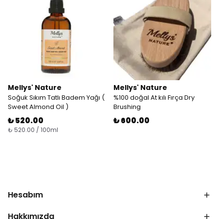
Mellys' Nature
Mellys' Nature
Soğuk Sıkım Tatlı Badem Yağı (
%100 doğal At kılı Fırça Dry
Sweet Almond Oil )
Brushing
₺ 520.00
₺ 600.00
₺ 520.00 / 100ml
Hesabım
Hakkımızda