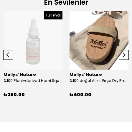
En Sevilenler
Tükendi
Mellys' Nature
Mellys' Nature
%100 Plant-derived Hemi Squalane (Hemi Skualan)
%100 doğal At kılı Fırça Dry Brushing
₺ 360.00
₺ 600.00