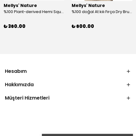
Mellys' Nature
Mellys' Nature
%100 Plant-derived Hemi Squalane (Hemi Skualan)
%100 doğal At kılı Fırça Dry Brushing
₺ 360.00
₺ 600.00
Hesabım
Hakkımızda
Müşteri Hizmetleri