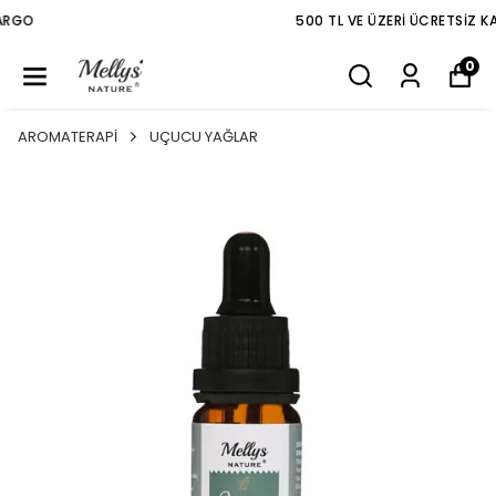
500 TL VE ÜZERI ÜCRETSIZ KARGO
0
AROMATERAPİ
UÇUCU YAĞLAR