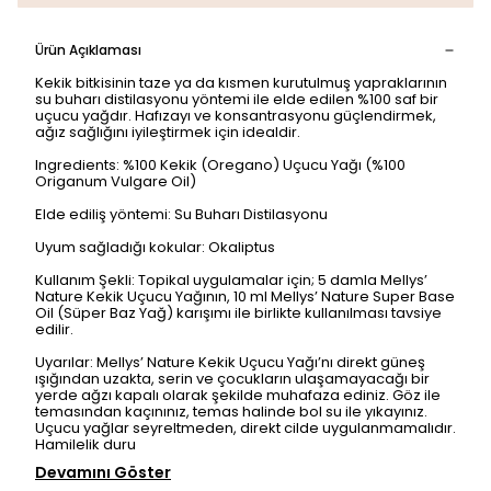
Ürün Açıklaması
Kekik bitkisinin taze ya da kısmen kurutulmuş yapraklarının
su buharı distilasyonu yöntemi ile elde edilen %100 saf bir
uçucu yağdır. Hafızayı ve konsantrasyonu güçlendirmek,
ağız sağlığını iyileştirmek için idealdir.
Ingredients: %100 Kekik (Oregano) Uçucu Yağı (%100
Origanum Vulgare Oil)
Elde ediliş yöntemi: Su Buharı Distilasyonu
Uyum sağladığı kokular: Okaliptus
Kullanım Şekli: Topikal uygulamalar için; 5 damla Mellys’
Nature Kekik Uçucu Yağının, 10 ml Mellys’ Nature Super Base
Oil (Süper Baz Yağ) karışımı ile birlikte kullanılması tavsiye
edilir.
Uyarılar: Mellys’ Nature Kekik Uçucu Yağı’nı direkt güneş
ışığından uzakta, serin ve çocukların ulaşamayacağı bir
yerde ağzı kapalı olarak şekilde muhafaza ediniz. Göz ile
temasından kaçınınız, temas halinde bol su ile yıkayınız.
Uçucu yağlar seyreltmeden, direkt cilde uygulanmamalıdır.
Hamilelik duru
Devamını Göster