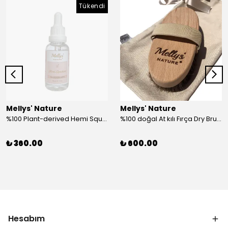
Tükendi
Mellys' Nature
Mellys' Nature
%100 Plant-derived Hemi Squalane (Hemi Skualan)
%100 doğal At kılı Fırça Dry Brushing
₺ 360.00
₺ 600.00
Hesabım