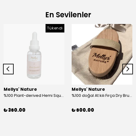
En Sevilenler
Tükendi
Mellys' Nature
Mellys' Nature
%100 Plant-derived Hemi Squalane (Hemi Skualan)
%100 doğal At kılı Fırça Dry Brushing
₺ 360.00
₺ 600.00